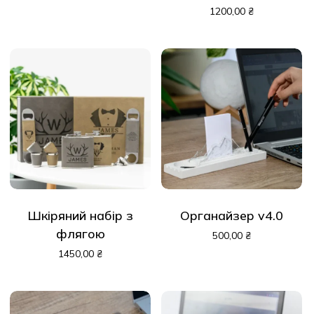
1200,00
₴
У кошику немає
товарів.
До Магазину
Шкіряний набір з
Органайзер v4.0
флягою
500,00
₴
1450,00
₴