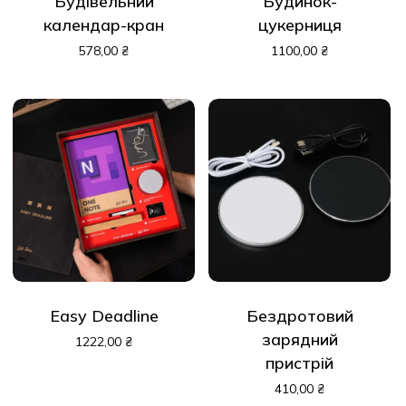
Будівельний
Будинок-
календар-кран
цукерниця
578,00
₴
1100,00
₴
Easy Deadline
Бездротовий
зарядний
1222,00
₴
пристрій
410,00
₴