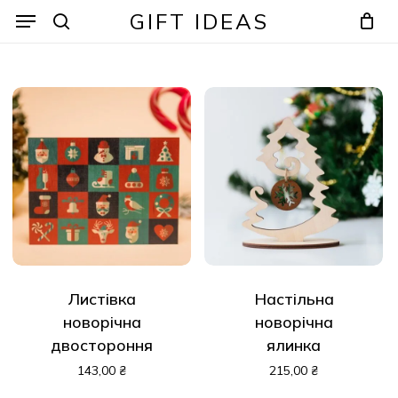
Skip
Menu
Menu
GIFT IDEAS
to
search
Кошик
Закрити
кошик
main
content
Листівка
Настільна
новорічна
новорічна
двостороння
ялинка
143,00
₴
215,00
₴