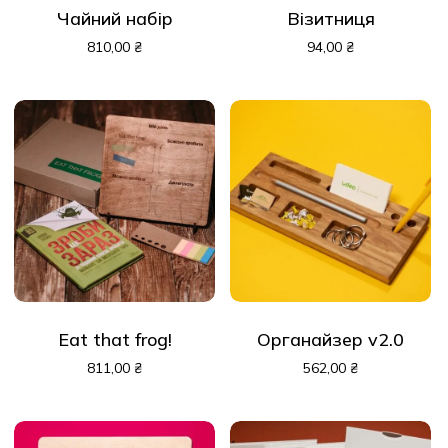
Чайний набір
Візитниця
810,00
₴
94,00
₴
Eat that frog!
Органайзер v2.0
811,00
₴
562,00
₴