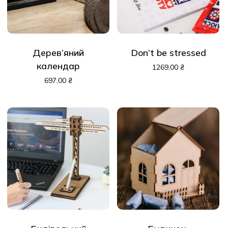
Дерев’яний
Don’t be stressed
календар
1269,00
₴
697,00
₴