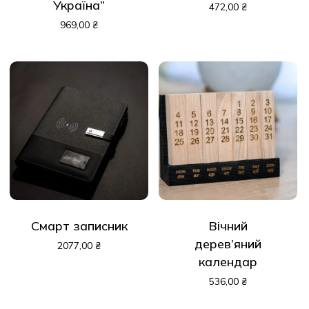
Україна”
472,00
₴
969,00
₴
Смарт записник
Вічний
дерев’яний
2077,00
₴
календар
536,00
₴