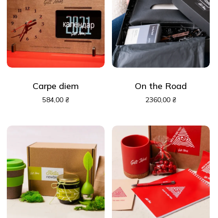
Carpe diem
On the Road
584,00
₴
2360,00
₴