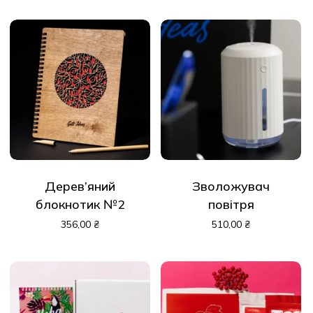
Дерев’яний
Зволожувач
блокнотик №2
повітря
356,00
₴
510,00
₴