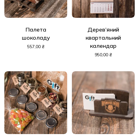
Палета
Дерев’яний
шоколаду
квартальний
календар
557,00
₴
950,00
₴