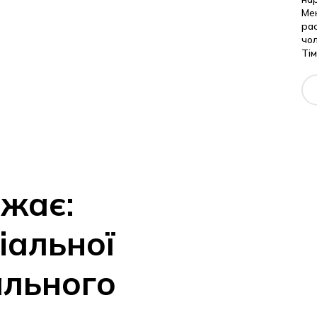
Ме
pa
чол
Тім
ажає:
іальної
ального