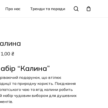
Menu
search
Про нас
Тренди та поради
Закрити
кошик
алина
71,00
₴
абір “Калина”
гріваючий подарунок, що втілює
адиції та природну користь. Поєднання
рпатського чаю та ягід калини робить
й набір чудовим вибором для душевних
ментів.