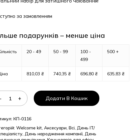
еальний набір для затишного чаювання!
ступно за замовленням
ільше подарунків – менше ціна
Кількість
20 - 49
50 - 99
100 -
500 +
499
Ціна
810,03
₴
740,35
₴
696,80
₴
635,83
₴
Додати В Кошик
тикул:
КП-0116
егорій:
Welcome kit
,
Аксесуари
,
Всі
,
День IT/
спеціалісту
,
День народження компанії
,
День
родження працівника
,
Канцелярія для офісу
,