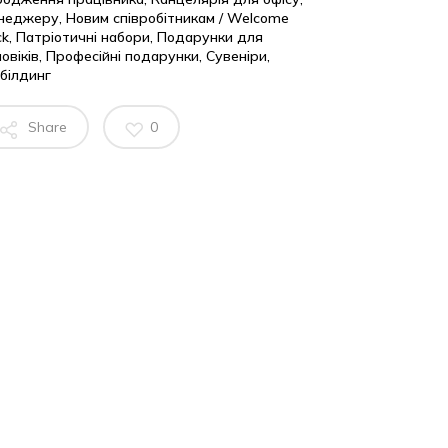
неджеру
,
Новим співробітникам / Welcome
ck
,
Патріотичні набори
,
Подарунки для
овіків
,
Професійні подарунки
,
Сувеніри
,
білдинг
Share
0