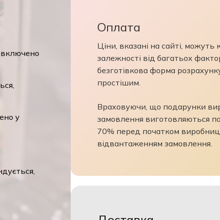
Оплата
Ціни, вказані на сайті, можуть
, включено
залежності від багатьох фактор
безготівкова форма розрахунк
простішим.
ься,
Враховуючи, що подарунки виро
ено у
замовлення виготовляються по
70% перед початком виробниц
відвантаженням замовлення.
ндується,
Доставка