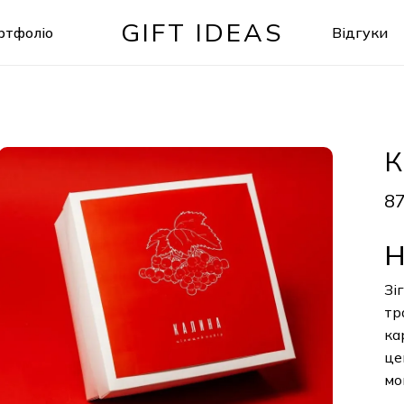
GIFT IDEAS
ртфоліо
Відгуки
Кошик
К
8
Н
Зі
тр
ка
це
мо