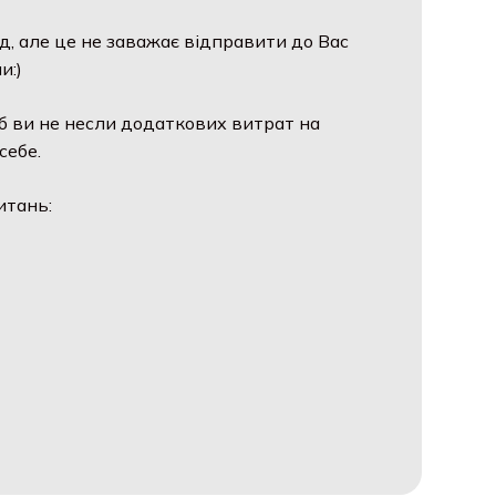
д, але це не заважає відправити до Вас
и:)
б ви не несли додаткових витрат на
себе.
итань: