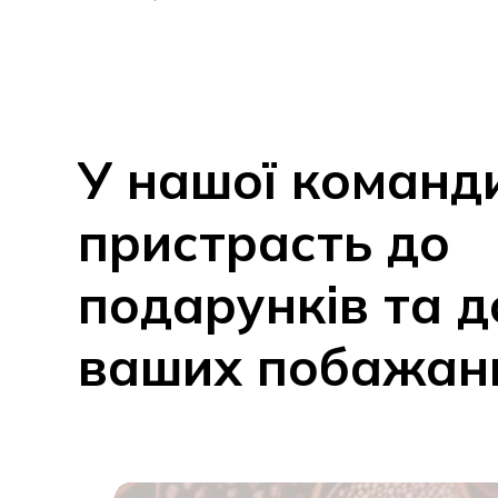
У
нашої
команд
пристрасть
до
подарунків
та
д
ваших
побажан