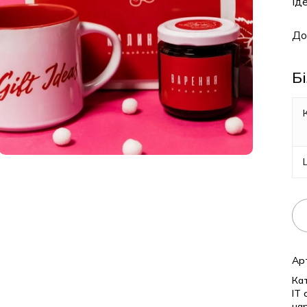
Ід
До
Б
Ар
Кат
IT 
на