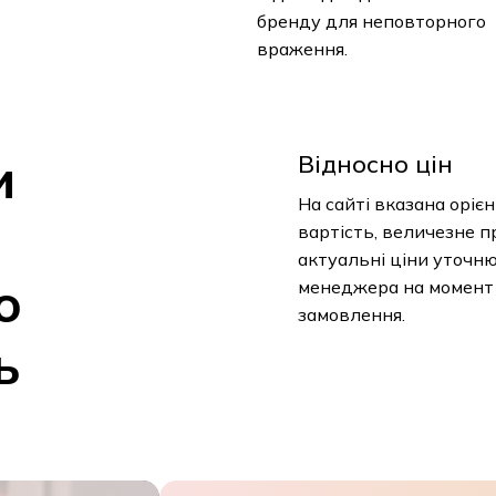
бренду для неповторного
враження.
и
Відносно цін
На сайті вказана оріє
вартість, величезне п
актуальні ціни уточн
о
менеджера на момент
замовлення.
ь