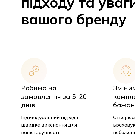
підходу та уваг
вашого бренду
Робимо на
Зміни
замовлення за 5-20
компл
днів
бажан
Індивідуальний підхід і
Створюєм
швидке виконання для
враховую
вашої зручності.
побажанн