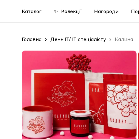
Skip
to
Каталог
✨
Колекції
Нагороди
По
main
content
Головна
День IT/ IT спеціалісту
Калина