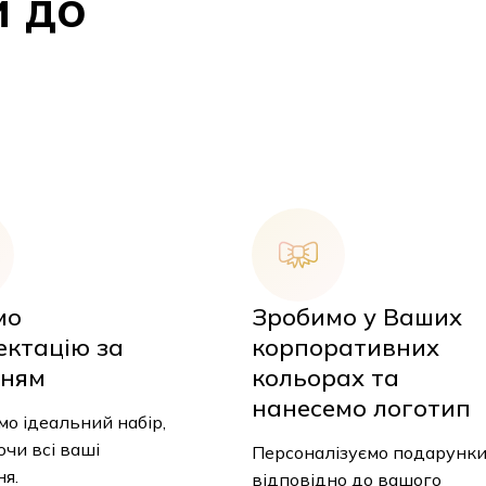
и до
мо
Зробимо у Ваших
ектацію за
корпоративних
ням
кольорах та
У
нанесемо логотип
о ідеальний набір,
чи всі ваші
Персоналізуємо подарунк
я.
відповідно до вашого