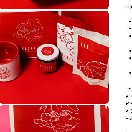
Що
Чо
✔ 
✔ 
✔ 
на