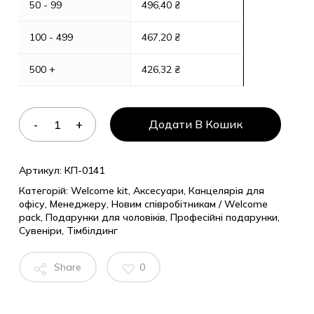
50 - 99
496,40
₴
100 - 499
467,20
₴
500 +
426,32
₴
Додати В Кошик
Артикул:
КП-0141
Категорій:
Welcome kit
,
Аксесуари
,
Канцелярія для
офісу
,
Менеджеру
,
Новим співробітникам / Welcome
pack
,
Подарунки для чоловіків
,
Професійні подарунки
,
Сувеніри
,
Тімбілдинг
Share
0