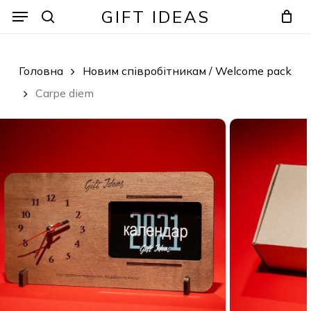
Skip
Menu
Menu
GIFT IDEAS
to
search
Кошик
Закрити
кошик
main
content
Головна
Новим співробітникам / Welcome pack
Carpe diem