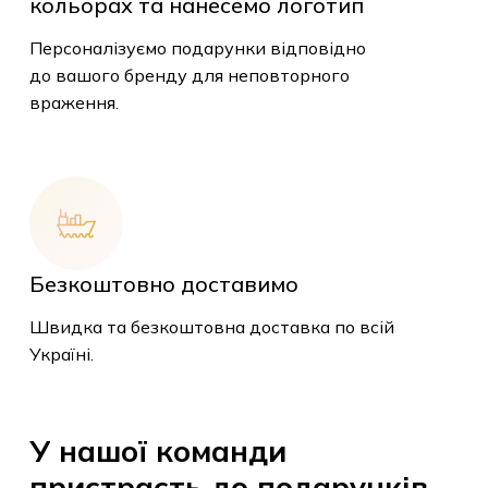
кольорах та нанесемо логотип
Персоналізуємо подарунки відповідно
до вашого бренду для неповторного
враження.
Безкоштовно доставимо
У кошику немає
Швидка та безкоштовна доставка по всій
товарів.
Україні.
До Магазину
У
нашої
команди
пристрасть
до
подарунків