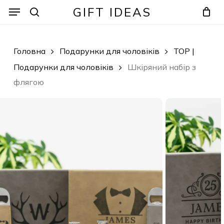
Skip
Menu
Menu
GIFT IDEAS
to
search
Кошик
Закрити
кошик
main
content
Головна
Подарунки для чоловіків
TOP |
Подарунки для чоловіків
Шкіряний набір з
флягою