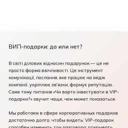
ВИП-подарки: да или нет?
В світі ділових відносин подарунок — це не
просто форма ввічливості. Це інструмент
комунікації, послання, яке працює на імідж
компанії, укріплює зв'язки, формує репутацію.
Саме тому питання «Чи варто інвестувати в
VIP-
подарки
?» звучит чаще, чем может показаться.
Мы работаем в сфере корпоративных подарков
достаточно долго, чтобы видеть:
VIP-подарок
способен изменить тон разговора, открывать