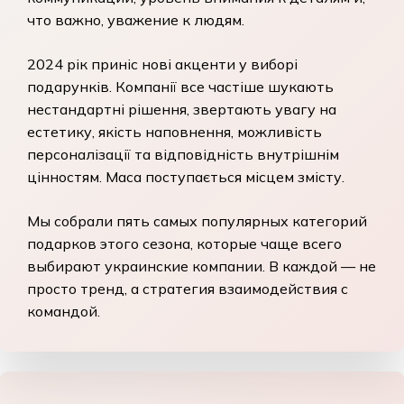
что важно, уважение к людям.
2024 рік приніс нові акценти у виборі
подарунків. Компанії все частіше шукають
нестандартні рішення, звертають увагу на
естетику, якість наповнення, можливість
персоналізації та відповідність внутрішнім
цінностям. Маса поступається місцем змісту.
Мы собрали пять самых популярных категорий
подарков этого сезона, которые чаще всего
выбирают украинские компании. В каждой — не
просто тренд, а стратегия взаимодействия с
командой.