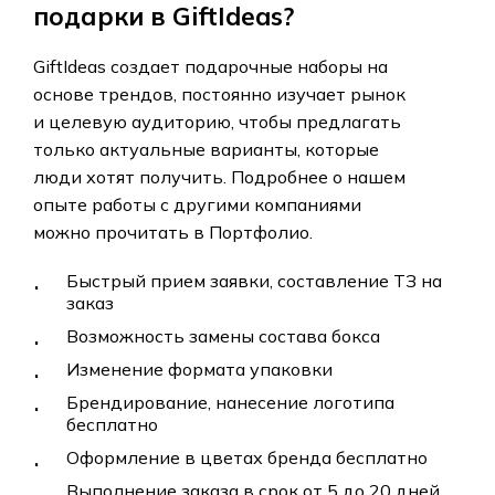
подарки в
GiftIdeas
?
GiftIdeas
создает
подарочные
наборы
на
основе
трендов,
постоянно
изучает
рынок
и
целевую
аудиторию,
чтобы
предлагать
только
актуальные
варианты,
которые
люди
хотят
получить.
Подробнее
о
нашем
опыте
работы
с
другими
компаниями
можно
прочитать
в
Портфолио.
Быстрый прием заявки, составление ТЗ на
заказ
Возможность замены состава бокса
Изменение формата упаковки
Брендирование, нанесение логотипа
бесплатно
Оформление в цветах бренда бесплатно
Выполнение заказа в срок от 5 до 20 дней