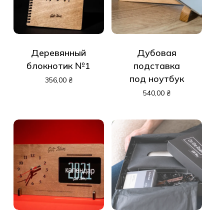
Деревянный
Дубовая
блокнотик №1
подставка
под ноутбук
356,00
₴
540,00
₴