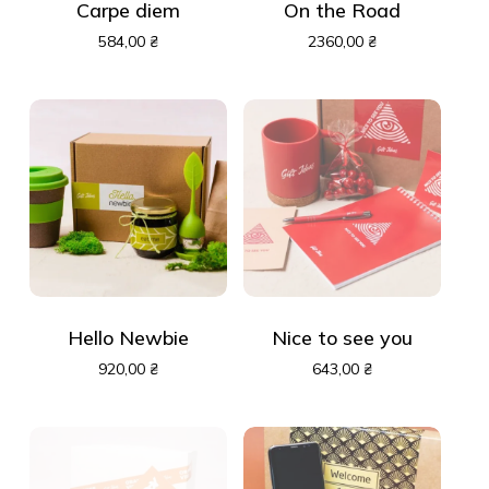
Carpe diem
On the Road
584,00
₴
2360,00
₴
Hello Newbie
Nice to see you
920,00
₴
643,00
₴