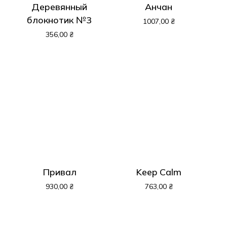
Деревянный
Анчан
блокнотик №3
1007,00
₴
356,00
₴
Привал
Keep Calm
930,00
₴
763,00
₴