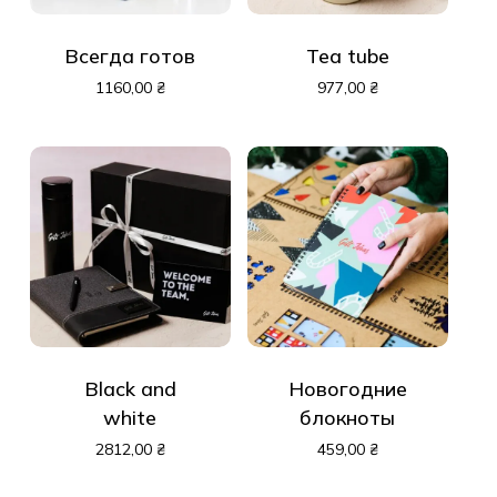
Всегда готов
Tea tube
1160,00
₴
977,00
₴
Black and
Новогодние
white
блокноты
2812,00
₴
459,00
₴