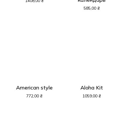
1408,00
₴
До Магазину
585,00
₴
American style
Aloha Kit
772,00
₴
1059,00
₴