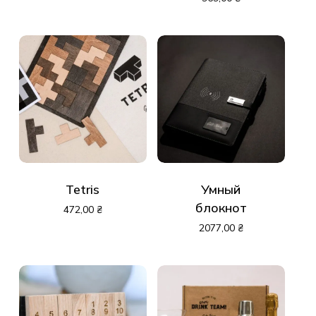
Tetris
Умный
блокнот
472,00
₴
2077,00
₴