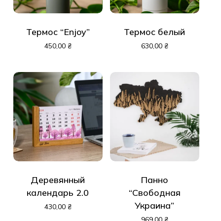
Термос “Enjoy”
Термос белый
450,00
₴
630,00
₴
Деревянный
Панно
календарь 2.0
“Свободная
Украина”
430,00
₴
969,00
₴