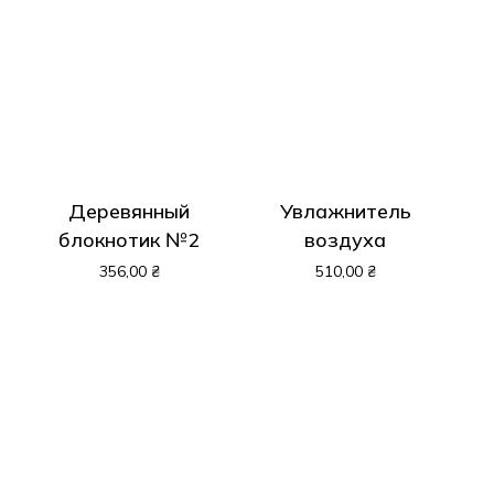
Деревянный
Увлажнитель
блокнотик №2
воздуха
356,00
₴
510,00
₴