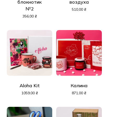
блокнотик
воздуха
№2
510,00
₴
356,00
₴
Aloha Kit
Калина
1059,00
₴
871,00
₴