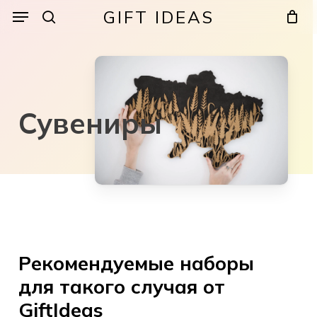
Skip
Menu
Menu
GIFT IDEAS
to
search
Cart
Close
Cart
main
content
X
Сувениры
Рекомендуемые наборы
для такого случая от
GiftIdeas