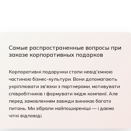
Самые распространенные вопросы при
заказе корпоративных подарков
Корпоративні подарунки стали невід'ємною
частиною бізнес-культури. Вони допомагають
укріплювати зв'язки з партнерами, мотивувати
співробітників і формувати імідж компанії. Але
перед замовленням завжди виникає багато
питань. Ми зібрали найпоширеніші — і даємо
чіткі відповіді.