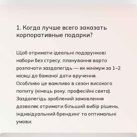
1. Когда лучше всего заказать
корпоративные подарки?
Щоб отримати ідеальні подарункові
набори без стресу, планування варто
розпочати заздалегідь — як мінімум за 1–2
місяці до бажаної дати вручення.
Особливо це важливо в сезон високого
попиту (кінець року, професійні свята).
Заздалегідь зроблений замовлення
дозволяє отримати більший вибір рішень,
індивідуальний брендинг та оптимальні
умови.