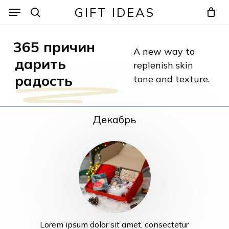
Skip
Menu
Menu
GIFT IDEAS
to
search
Cart
Close
Cart
main
365 причин
content
A new way to
дарить
replenish skin
радость
tone and texture.
Декабрь
Lorem ipsum dolor sit amet, consectetur