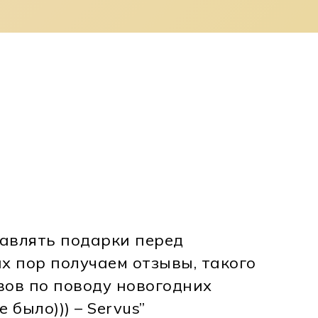
авлять подарки перед
х пор получаем отзывы, такого
Корзина пуста.
вов по поводу новогодних
 было))) – Servus”
До Магазину