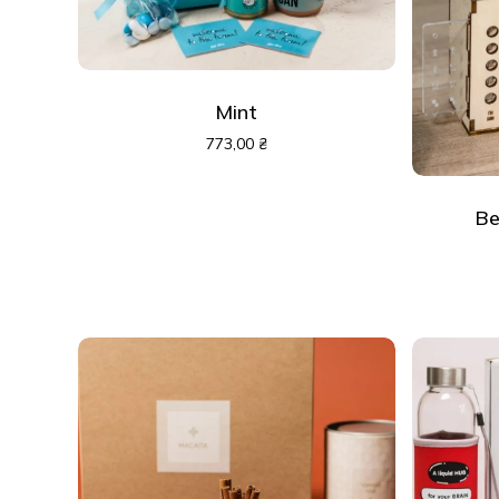
Mint
773,00
₴
Ве