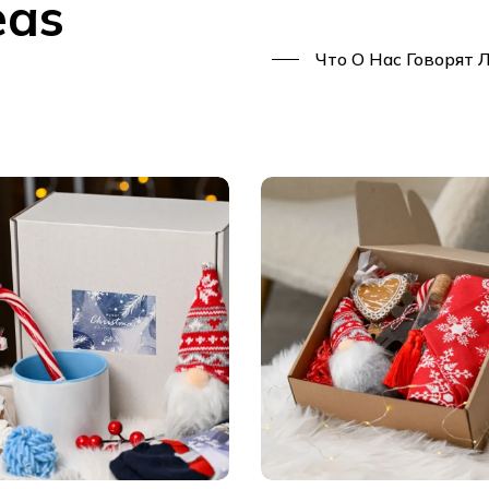
eas
Что О Нас Говорят