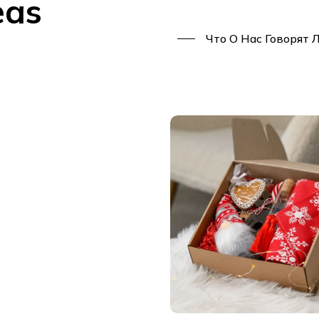
eas
Что О Нас Говорят