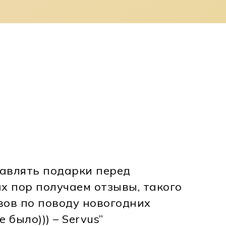
авлять подарки перед
х пор получаем отзывы, такого
Корзина пуста.
вов по поводу новогодних
 было))) – Servus”
До Магазину