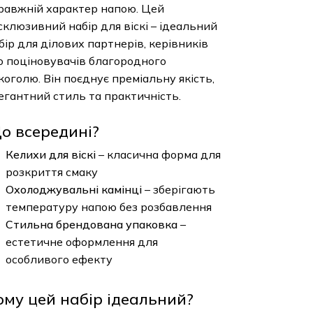
равжній характер напою. Цей
склюзивний набір для віскі – ідеальний
бір для ділових партнерів, керівників
о поціновувачів благородного
коголю. Він поєднує преміальну якість,
егантний стиль та практичність.
о всередині?
Келихи для віскі
– класична форма для
розкриття смаку
Охолоджувальні камінці
– зберігають
температуру напою без розбавлення
Стильна брендована упаковка
–
естетичне оформлення для
особливого ефекту
ому цей набір ідеальний?