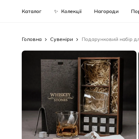
Skip
to
Каталог
✨
Колекції
Нагороди
По
main
content
Головна
Сувеніри
Подарунковий набір для