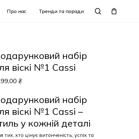
Menu
search
Про нас
Тренди та поради
Закрити
кошик
одарунковий набір
ля віскі №1 Cassi
199,00
₴
одарунковий набір
ля віскі №1 Cassi –
тиль у кожній деталі
я тих, хто цінує витонченість, успіх та