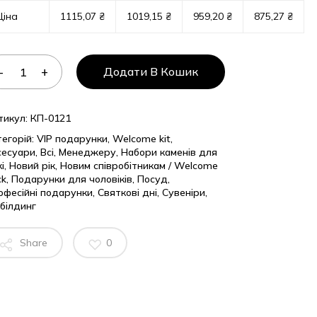
Ціна
1115,07
₴
1019,15
₴
959,20
₴
875,27
₴
Додати В Кошик
тикул:
КП-0121
егорій:
VIP подарунки
,
Welcome kit
,
сесуари
,
Всі
,
Менеджеру
,
Набори каменів для
кі
,
Новий рік
,
Новим співробітникам / Welcome
ck
,
Подарунки для чоловіків
,
Посуд
,
офесійні подарунки
,
Святкові дні
,
Сувеніри
,
білдинг
Share
0