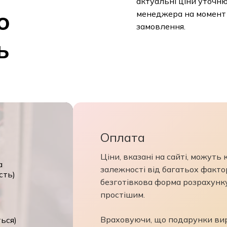
актуальні ціни уточн
о
менеджера на момент
замовлення.
ь
Оплата
Ціни, вказані на сайті, можуть
а
залежності від багатьох фактор
сть)
безготівкова форма розрахунк
простішим.
Враховуючи, що подарунки виро
ться)