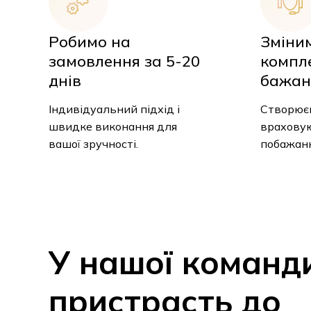
Робимо на
Зміни
замовлення за 5-20
компл
днів
бажан
Індивідуальний підхід і
Створюєм
швидке виконання для
враховую
вашої зручності.
побажанн
У
нашої
команд
пристрасть
до