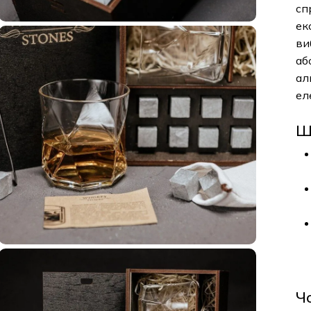
сп
ек
ви
аб
ал
ел
Щ
Ч