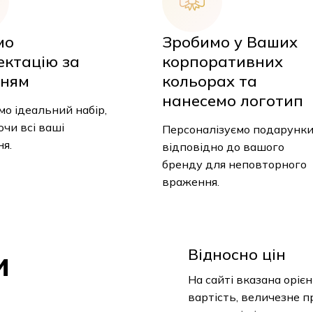
мо
Зробимо у Ваших
ектацію за
корпоративних
ням
кольорах та
нанесемо логотип
о ідеальний набір,
чи всі ваші
Персоналізуємо подарунк
я.
відповідно до вашого
бренду для неповторного
враження.
и
Відносно цін
На сайті вказана оріє
вартість, величезне п