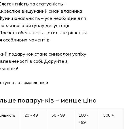
Елегантність та статусність
–
дкреслює вишуканий смак власника
Функціональність
– усе необхідне для
равжнього ритуалу дегустації
Презентабельність
– стильне рішення
я особливих моментів
кий подарунок стане символом успіху
 впевненості в собі. Даруйте з
зкішшю!
ступно за замовленням
ільше подарунків – менше ціна
Кількість
20 - 49
50 - 99
100 -
500 +
499