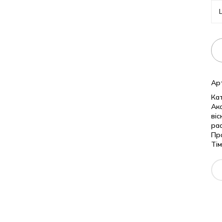
Ар
Кат
Ак
віс
pa
Пр
Тім