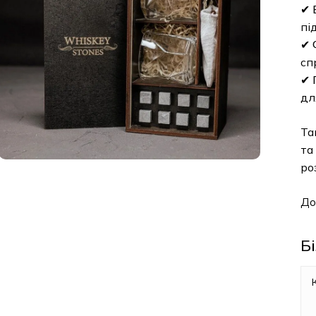
✔
пі
✔
сп
✔
дл
Та
та
ро
До
Б