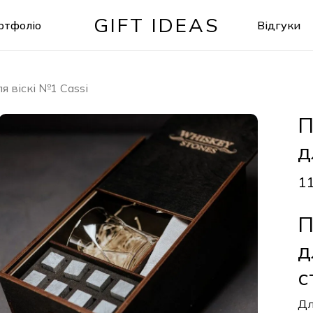
GIFT IDEAS
ртфоліо
Відгуки
Кошик
 віскі №1 Cassi
П
д
1
П
д
с
Дл