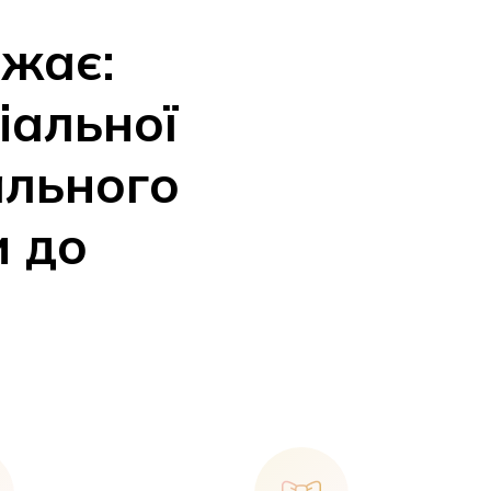
ажає:
іальної
ального
и до
У