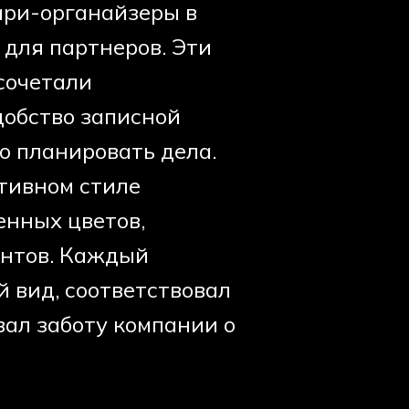
ари-органайзеры в
для партнеров. Эти
сочетали
обство записной
 планировать дела.
тивном стиле
нных цветов,
нтов. Каждый
 вид,
дам и подчеркивал
.