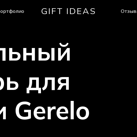
GIFT IDEAS
ортфолио
Отзыв
Cart
льный
рь
для
и
Gerelo