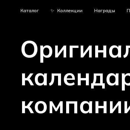
Skip
to
Каталог
✨
Коллекции
Награды
П
main
content
Оригина
календа
компани