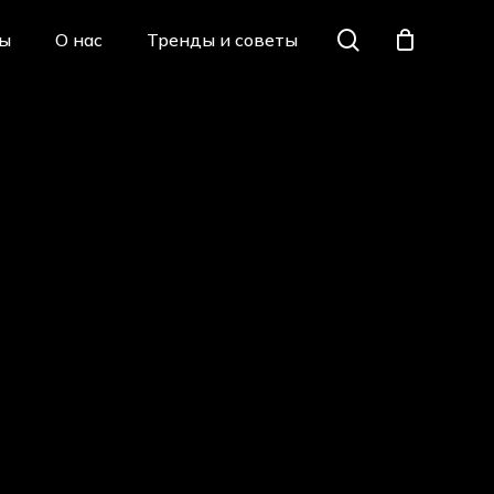
Menu
search
ы
О нас
Тренды и советы
Close
Cart
X