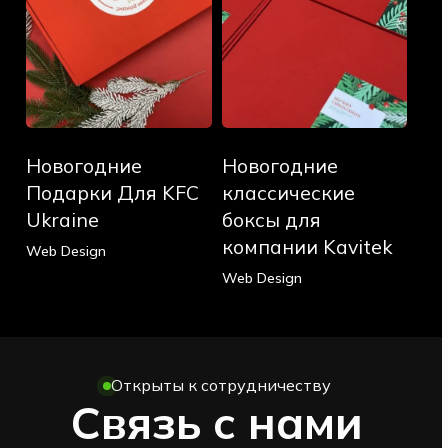
Ukraine
компании
Kavitek
Новогодние
Новогодние
Новогодние
Новогодние
Подарки
классические
Для
боксы
Подарки Для KFC
классические
KFC
для
Ukraine
боксы для
Ukraine
компании
компании Kavitek
Web Design
Kavitek
Web Design
Открыты к сотрудничеству
Связь с нами