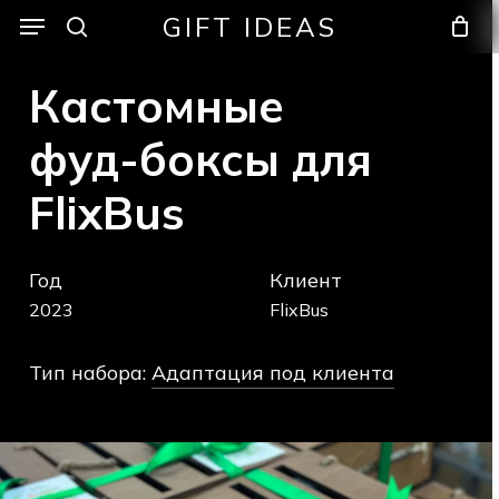
Skip
Menu
Menu
GIFT IDEAS
to
search
Cart
Close
Cart
main
Кастомные
content
фуд-боксы
для
X
FlixBus
Год
Клиент
2023
FlixBus
Тип набора:
Адаптация под клиента