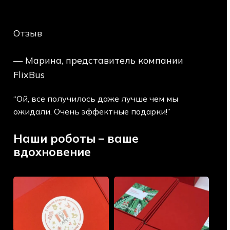
Отзыв
— Марина, представитель компании
FlixBus
“Ой, все получилось даже лучше чем мы
ожидали. Очень эффектные подарки!”
Наши роботы – ваше
вдохновение
Новогодние
Новогодние
Подарки
классические
Для
боксы
KFC
для