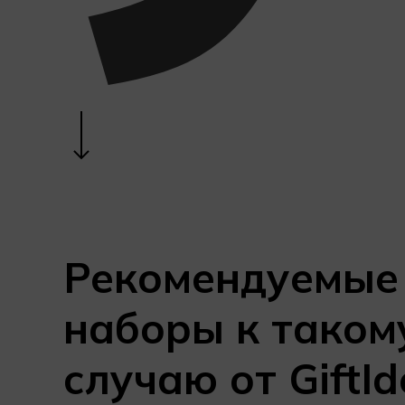
Navigate to the next section
Рекомендуемые
наборы к таком
случаю от GiftI