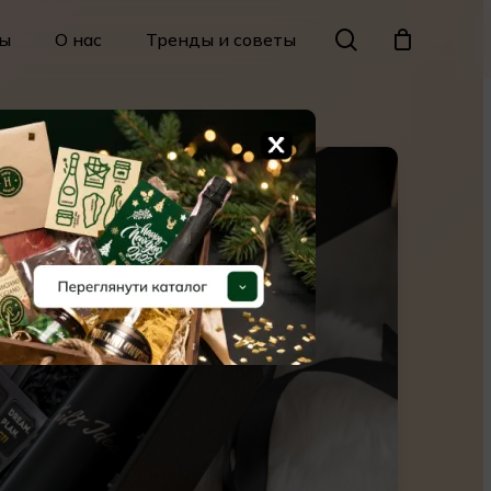
Menu
search
ы
О нас
Тренды и советы
Close
Cart
X