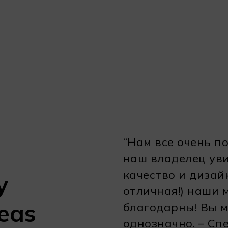
“Нам все очень п
наш владелец уви
качество и дизай
у
отличная!) наши
deas
благодарны! Вы м
однозначно. – Сп