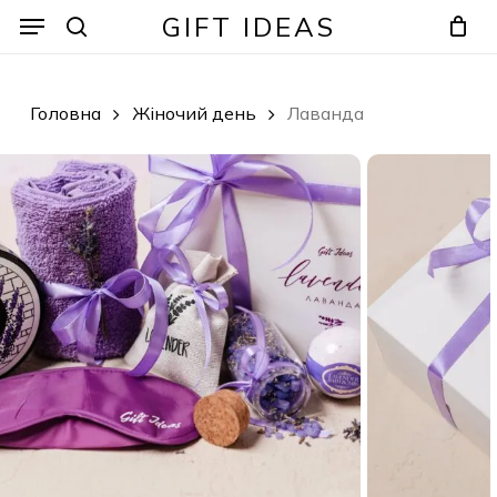
Skip
Menu
Menu
GIFT IDEAS
to
search
Кошик
Закрити
кошик
main
content
Головна
Жіночий день
Лаванда