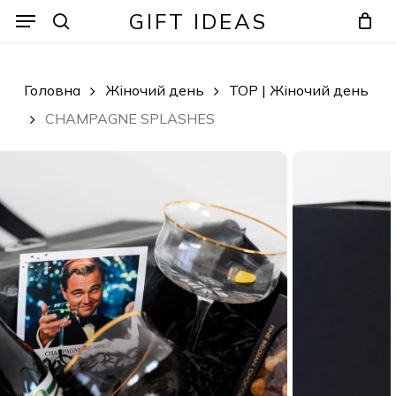
Skip
Menu
Menu
GIFT IDEAS
to
search
Кошик
Закрити
кошик
main
content
Головна
Жіночий день
TOP | Жіночий день
CHAMPAGNE SPLASHES