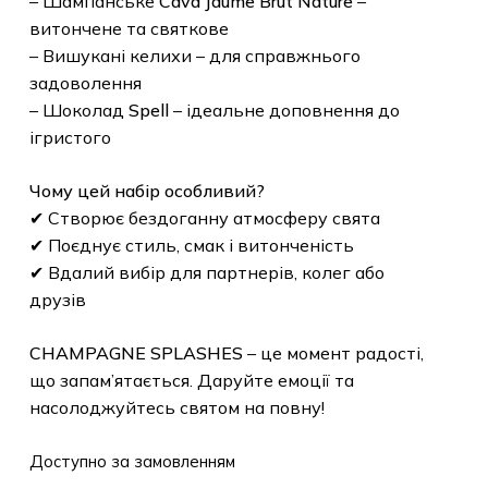
– Шампанське
Cava Jaume Brut Nature
–
витончене та святкове
– Вишукані келихи – для справжнього
задоволення
– Шоколад
Spell
– ідеальне доповнення до
ігристого
Чому цей набір особливий?
✔ Створює бездоганну атмосферу свята
✔ Поєднує стиль, смак і витонченість
✔ Вдалий вибір для партнерів, колег або
друзів
CHAMPAGNE SPLASHES
– це момент радості,
що запам’ятається. Даруйте емоції та
насолоджуйтесь святом на повну!
Доступно за замовленням