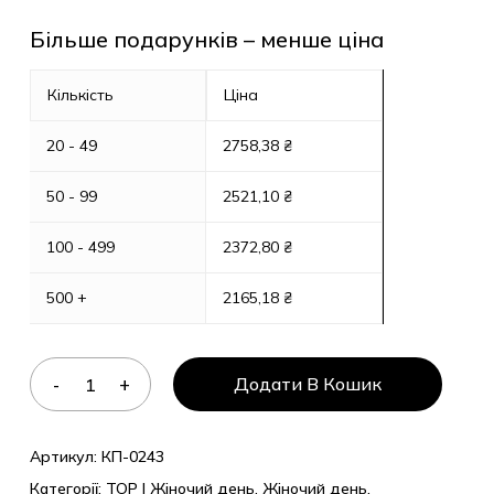
Більше подарунків – менше ціна
Кількість
Ціна
20 - 49
2758,38
₴
50 - 99
2521,10
₴
100 - 499
2372,80
₴
500 +
2165,18
₴
Додати В Кошик
Артикул:
КП-0243
Категорії:
TOP | Жіночий день
,
Жіночий день
,