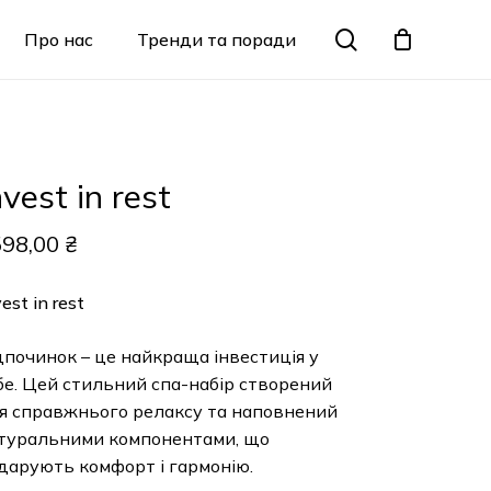
Menu
search
Про нас
Тренди та поради
Закрити
кошик
nvest in rest
598,00
₴
est in rest
дпочинок – це найкраща інвестиція у
бе. Цей стильний спа-набір створений
я справжнього релаксу та наповнений
туральними компонентами, що
дарують комфорт і гармонію.