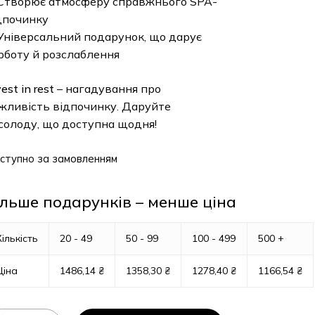
Створює атмосферу справжнього SPA-
дпочинку
Універсальний подарунок, що дарує
рботу й розслаблення
est in rest
– нагадування про
жливість відпочинку. Даруйте
солоду, що доступна щодня!
ступно за замовленням
ільше подарунків – менше ціна
Кількість
20 - 49
50 - 99
100 - 499
500 +
Ціна
1486,14
₴
1358,30
₴
1278,40
₴
1166,54
₴