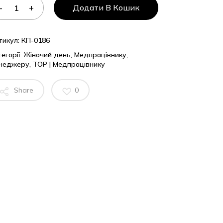
Додати В Кошик
тикул:
КП-0186
егорії:
Жіночий день
,
Медпрацівнику
,
неджеру
,
ТОР | Медпрацівнику
Share
0