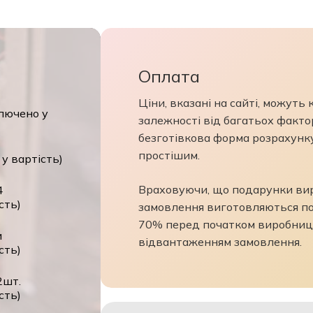
Оплата
Ціни, вказані на сайті, можуть
ключено у
залежності від багатьох фактор
безготівкова форма розрахунк
простішим.
 у вартість)
Враховуючи, що подарунки виро
4
сть)
замовлення виготовляються по
70% перед початком виробниц
и
відвантаженням замовлення.
сть)
2шт.
сть)