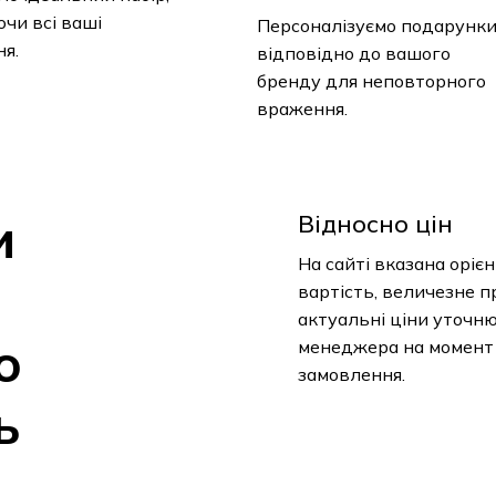
чи всі ваші
Персоналізуємо подарунк
я.
відповідно до вашого
бренду для неповторного
враження.
и
Відносно цін
На сайті вказана оріє
вартість, величезне п
актуальні ціни уточн
о
менеджера на момент
замовлення.
ь