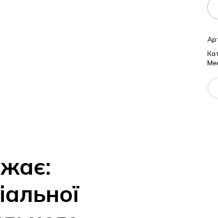
Ар
Кат
Ме
ажає:
іальної