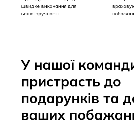
швидке виконання для
враховую
вашої зручності.
побажанн
У
нашої
команд
пристрасть
до
подарунків
та
д
ваших
побажан