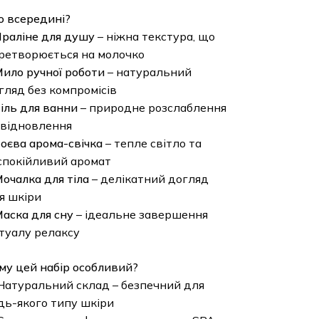
 всередині?
раліне для душу
– ніжна текстура, що
ретворюється на молочко
ило ручної роботи
– натуральний
гляд без компромісів
іль для ванни
– природне розслаблення
 відновлення
оєва арома-свічка
– тепле світло та
спокійливий аромат
очалка для тіла
– делікатний догляд
я шкіри
аска для сну
– ідеальне завершення
туалу релаксу
му цей набір особливий?
Натуральний склад – безпечний для
дь-якого типу шкіри