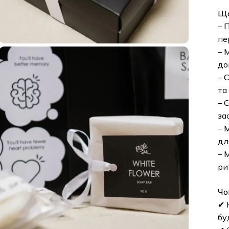
Що
–
П
пе
–
М
до
–
С
та
–
С
за
–
М
дл
–
М
ри
Чо
✔ 
бу