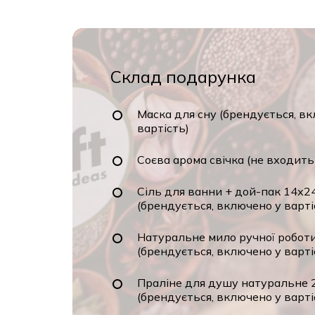
Склад подарунка
Маска для сну (брендується, в
вартість)
Соєва арома свічка (не входить
Сіль для ванни + дой-пак 14х2
(брендується, включено у варті
Натуральне мило ручної робот
(брендується, включено у варті
Праліне для душу натуральне 
(брендується, включено у варті