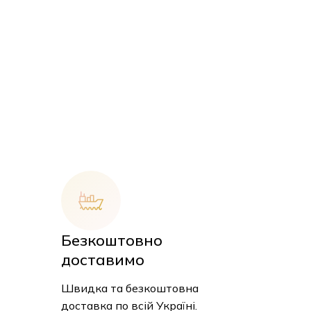
Безкоштовно
доставимо
 кошику немає товарів.
Швидка та безкоштовна
До Магазину
доставка по всій Україні.