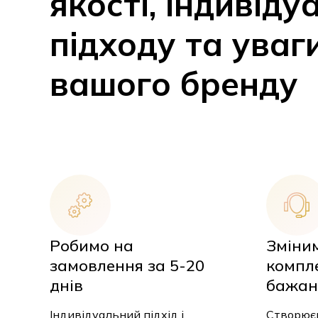
якості, індивіду
підходу та уваг
вашого бренду
Робимо на
Зміни
замовлення за 5-20
компл
днів
бажан
Індивідуальний підхід і
Створюєм