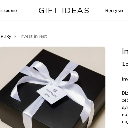
GIFT IDEAS
ртфоліо
Відгуки
Кошик
внику
Invest in rest
I
1
Inv
Ві
се
дл
на
по