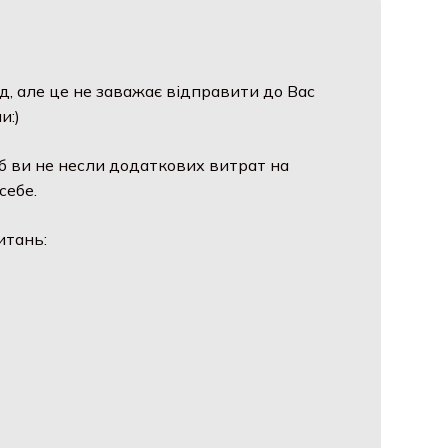
д, але це не заважає відправити до Вас
и:)
б ви не несли додаткових витрат на
себе.
итань: