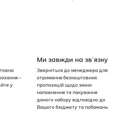
и
Ми завжди на звʼязку
нтовна
Зверніться до менеджера для
рохання –
отримання безкоштовних
юйте у
пропозицій щодо зміни
наповнення та пакування
даного набору відповідно до
Вашого бюджету та побажань