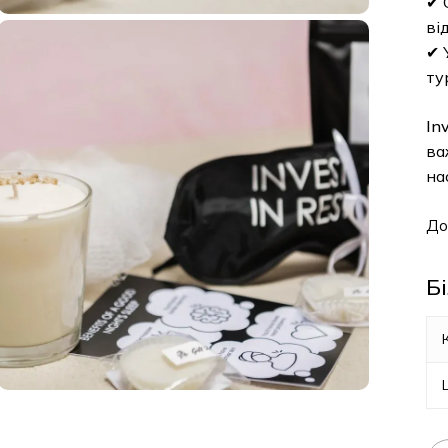
✔ 
ві
✔ 
ту
Inv
ва
на
До
Б