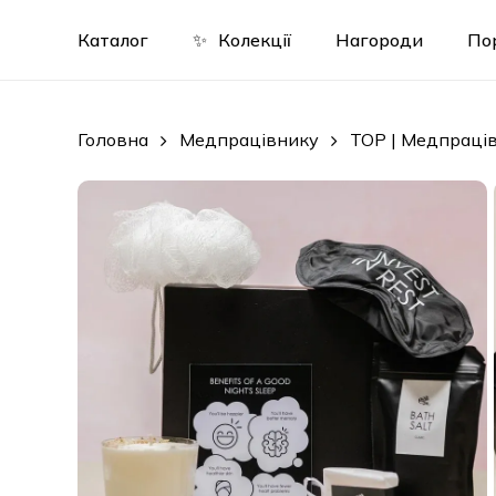
Skip
to
Каталог
✨
Колекції
Нагороди
По
main
content
Головна
Медпрацівнику
ТОР | Медпраці