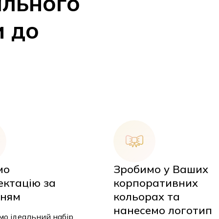
ального
и до
мо
Зробимо у Ваших
ектацію за
корпоративних
У
ням
кольорах та
нанесемо логотип
о ідеальний набір,