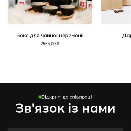
Бокс для чайної церемонії
Дар
2555,00
₴
Відкриті до співпраці
Зв'язок із нами