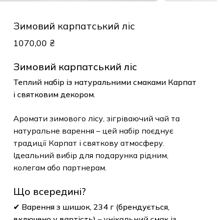
Зимовий карпатський ліс
1070,00
₴
Зимовий карпатський ліс
Теплий набір із натуральними смаками Карпат
і святковим декором.
Аромати зимового лісу, зігріваючий чай та
натуральне варення – цей набір поєднує
традиції Карпат і святкову атмосферу.
Ідеальний вибір для подарунка рідним,
колегам або партнерам.
Що всередині?
✔
Варення з шишок, 234 г (брендується,
включено у вартість)
– унікальний смак із