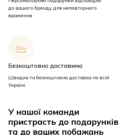
Персоналізуємо подарунки відповідно
до вашого бренду для неповторного
враження.
У кошику немає
товарів.
Безкоштовно доставимо
До Магазину
Швидка та безкоштовна доставка по всій
Україні.
У
нашої
команди
пристрасть
до
подарунків
та
до
ваших
побажань