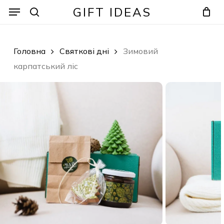
Skip
Menu
Menu
GIFT IDEAS
to
search
Кошик
Закрити
кошик
main
content
Головна
Святкові дні
Зимовий
карпатський ліс