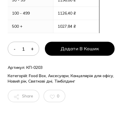
50 - 99
1196,80
₴
100 - 499
1126,40
₴
500 +
1027,84
₴
Додати В Кошик
Артикул:
КП-0203
Категорій:
Food Box
,
Аксесуари
,
Канцелярія для офісу
,
Новий рік
,
Святкові дні
,
Тімбілдинг
Share
0