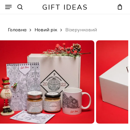
Skip
Menu
Menu
GIFT IDEAS
to
search
Кошик
Закрити
кошик
main
content
Головна
Новий рік
Візерунковий