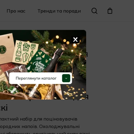
Menu
search
Про нас
Тренди та поради
Закрити
кошик
X
ні-набір каменів для
скі
,00
₴
ні-набір каменів для
скі
актний набір для поціновувачів
ородних напоїв. Охолоджувальні
ні збережуть оригінальний смак віскі,