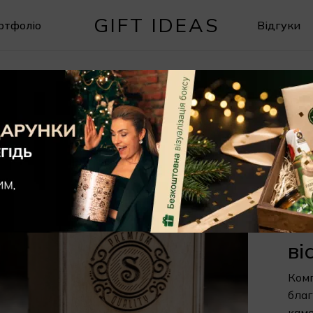
GIFT IDEAS
ртфоліо
Відгуки
Кошик
бір каменів для віскі
Мі
ві
850
Мі
ві
Комп
благ
каме