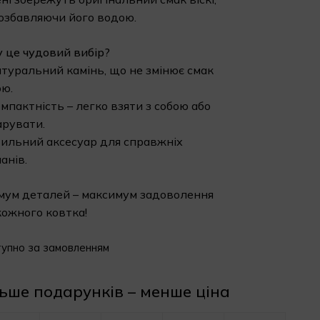
озбавляючи його водою.
 це чудовий вибір?
туральний камінь, що не змінює смак
ю.
мпактність – легко взяти з собою або
рувати.
ильний аксесуар для справжніх
анів.
мум деталей – максимум задоволення
кожного ковтка!
упно за замовленням
ьше подарунків – менше ціна