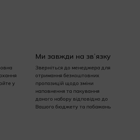
Ми завжди на звʼязку
товна
Зверніться до менеджера для
рохання
отримання безкоштовних
юйте у
пропозицій щодо зміни
наповнення та пакування
даного набору відповідно до
Вашого бюджету та побажань