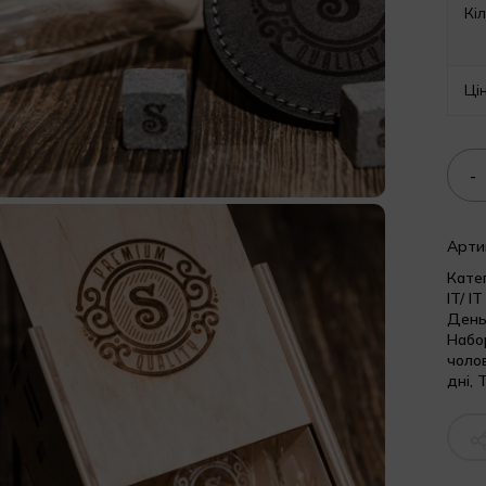
Кіл
Ці
Арти
Кате
IT/ I
День
Набор
чолов
дні
,
Т