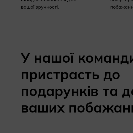
вашої зручності.
побажанн
У
нашої
команд
пристрасть
до
подарунків
та
д
ваших
побажан