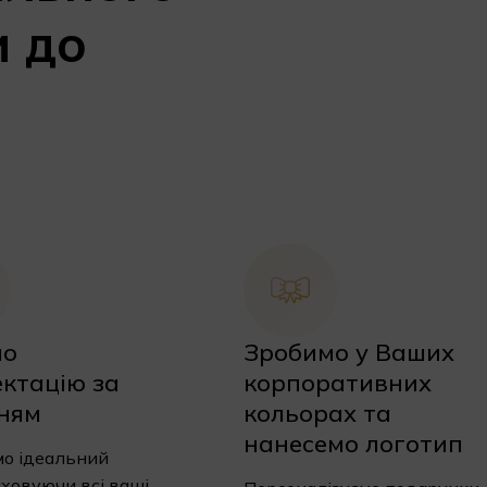
и до
мо
Зробимо у Ваших
ктацію за
корпоративних
ням
кольорах та
нанесемо логотип
о ідеальний
аховуючи всі ваші