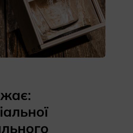
ажає:
іальної
ального