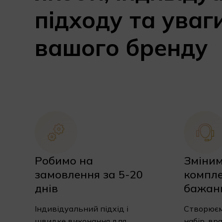
підходу та уваг
вашого бренду
Робимо на
Зміни
замовлення за 5-20
компле
днів
бажан
Індивідуальний підхід і
Створюєм
швидке виконання для
набір, вр