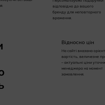
Персоналізуємо подарунки
я.
відповідно до вашого
бренду для неповторного
враження.
и
Відносно цін
На сайті вказана орієн
вартість, величезне п
– актуальні ціни уточн
о
менеджера на момент
замовлення.
ь