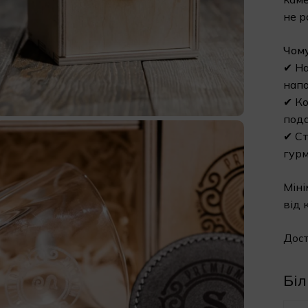
не р
Чому
✔ На
напо
✔ Ко
пода
✔ Ст
гурм
Міні
від 
Дост
Біл