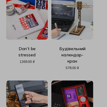
Don’t be
Будівельний
stressed
календар-
кран
1269,00
₴
578,00
₴