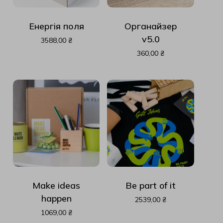
Енергія поля
Органайзер
v5.0
3588,00
₴
360,00
₴
Make ideas
Be part of it
happen
2539,00
₴
1069,00
₴