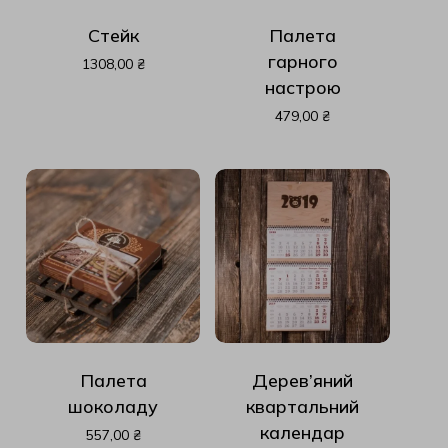
У кошику немає
Стейк
Палета
товарів.
гарного
1308,00
₴
настрою
До Магазину
479,00
₴
Палета
Дерев’яний
шоколаду
квартальний
календар
557,00
₴