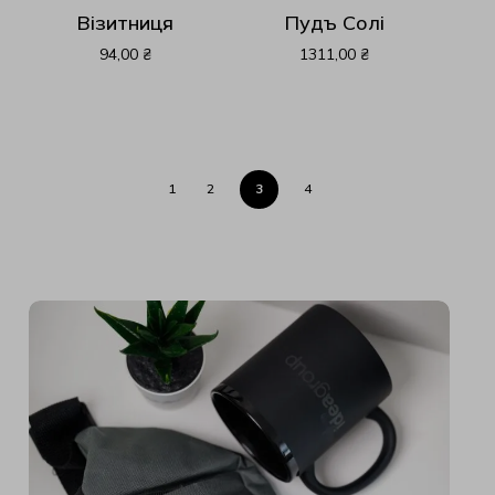
Візитниця
Пудъ Солі
94,00
₴
1311,00
₴
1
2
3
4