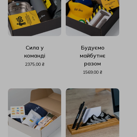
Сила у
Будуємо
команді
майбутнє
разом
2375,00
₴
1569,00
₴