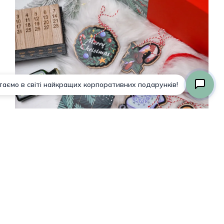
Разом:
0,00
₴
Оформлення
Переглянути Кошик
Замовлення
Що
входить
до
топових
новорічних
подарунків?