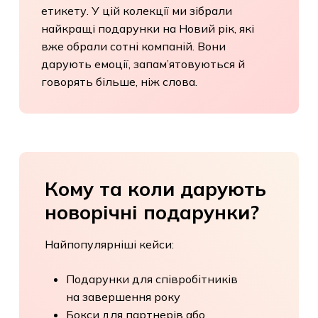
стали традиційною частиною ділового
У кошику немає
етикету. У цій колекції ми зібрали
товарів.
найкращі подарунки на Новий рік, які
вже обрали сотні компаній. Вони
дарують емоції, запам’ятовуються й
До Магазину
говорять більше, ніж слова.
Кому
та
коли
дарують
новорічні
подарунки?
Найпопулярніші кейси:
Подарунки для співробітників