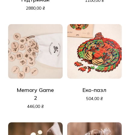
Допоможи.
цукерниця
Підтримай
1100,00
₴
2880,00
₴
Memory Game
Еко-пазл
2
504,00
₴
446,00
₴