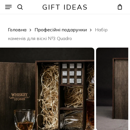
Skip
Menu
Menu
GIFT IDEAS
to
search
Кошик
Закрити
кошик
main
content
Головна
Професійні подарунки
Набір
каменів для віскі №3 Quadro