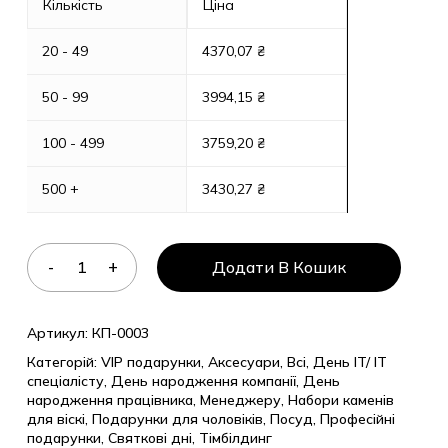
Кількість
Ціна
20 - 49
4370,07
₴
50 - 99
3994,15
₴
100 - 499
3759,20
₴
500 +
3430,27
₴
Додати В Кошик
Артикул:
КП-0003
Категорій:
VIP подарунки
,
Аксесуари
,
Всі
,
День IT/ IT
спеціалісту
,
День народження компанії
,
День
народження працівника
,
Менеджеру
,
Набори каменів
для віскі
,
Подарунки для чоловіків
,
Посуд
,
Професійні
подарунки
,
Святкові дні
,
Тімбілдинг