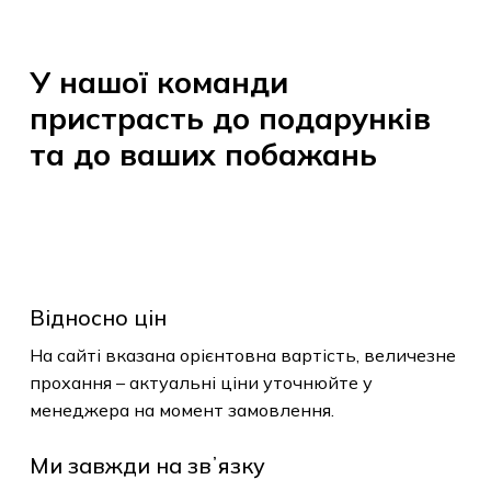
товарів.
У
нашої
команди
До Магазину
пристрасть
до
подарунків
та
до
ваших
побажань
Відносно цін
На сайті вказана орієнтовна вартість, величезне
прохання – актуальні ціни уточнюйте у
менеджера на момент замовлення.
Ми завжди на звʼязку