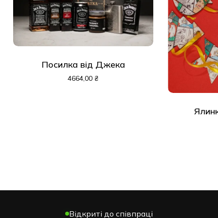
Посилка від Джека
4664,00
₴
Ялинк
Відкриті до співпраці