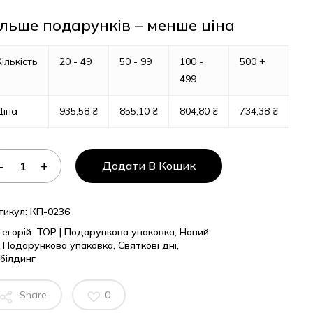
ільше подарунків – менше ціна
Кількість
20 - 49
50 - 99
100 -
500 +
499
Ціна
935,58
₴
855,10
₴
804,80
₴
734,38
₴
Додати В Кошик
тикул:
КП-0236
егорій:
TOP | Подарункова упаковка
,
Новий
,
Подарункова упаковка
,
Святкові дні
,
білдинг
Share
0