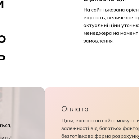
и
На сайті вказана оріє
вартість, величезне п
актуальні ціни уточн
о
менеджера на момент
замовлення.
ь
Оплата
Ціни, вказані на сайті, можуть
ться,
залежності від багатьох фактор
безготівкова форма розрахунк
дить!