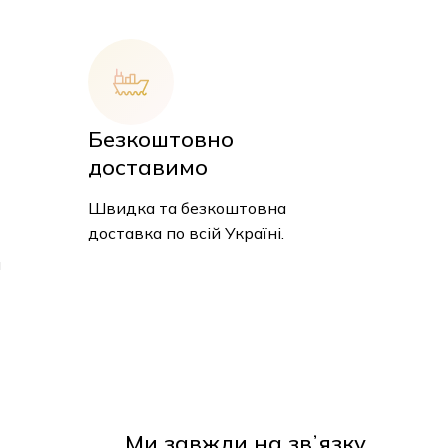
Безкоштовно
доставимо
Швидка та безкоштовна
доставка по всій Україні.
и
 кошику немає товарів.
До Магазину
Ми завжди на звʼязку