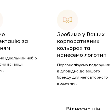
мо
Зробимо у Ваших
ектацію за
корпоративних
ням
кольорах та
нанесемо логотип
о ідеальний набір,
чи всі ваші
Персоналізуємо подарунк
я.
відповідно до вашого
бренду для неповторного
враження.
У
Відносно цін