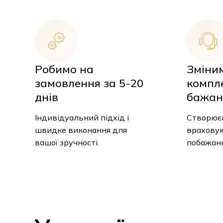
Робимо на
Зміни
замовлення за 5-20
компл
днів
бажан
Індивідуальний підхід і
Створюєм
швидке виконання для
враховую
вашої зручності.
побажанн