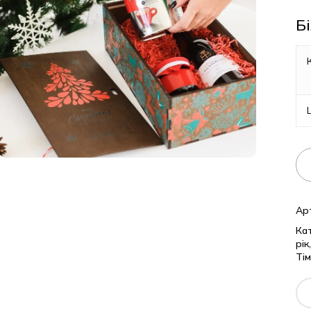
Б
Ар
Кат
рік
Тім