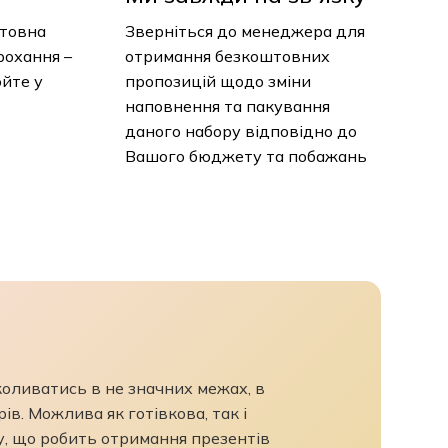
нтовна
Зверніться до менеджера для
рохання –
отримання безкоштовних
юйте у
пропозицій щодо зміни
наповнення та пакування
даного набору відповідно до
Вашого бюджету та побажань
 коливатись в не значних межах, в
ів. Можлива як готівкова, так і
у, що робить отримання презентів