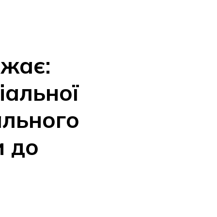
ажає:
іальної
ального
и до