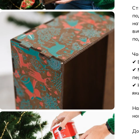
Ст
по
на
ви
по
Чо
✔ 
✔ 
пе
✔ 
як
На
но
До