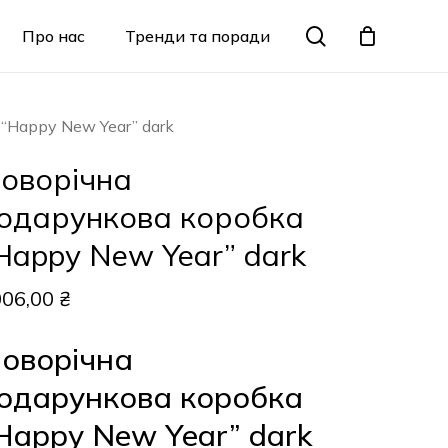
Menu
search
Про нас
Тренди та поради
Закрити
кошик
“Happy New Year” dark
оворічна
одарункова коробка
Happy New Year” dark
006,00
₴
оворічна
одарункова коробка
Happy New Year” dark