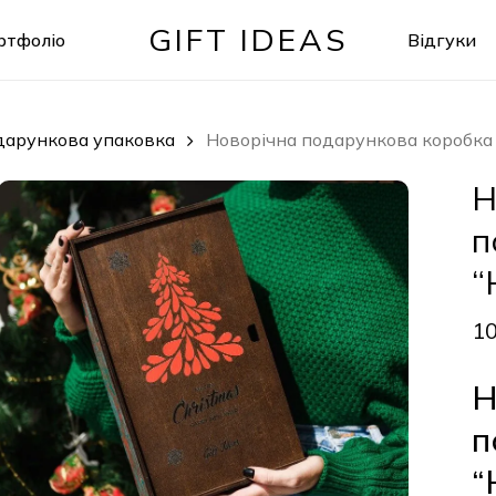
GIFT IDEAS
ртфоліо
Відгуки
Кошик
дарункова упаковка
Новорічна подарункова коробка 
Н
п
“
1
Н
п
“