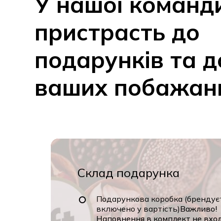
У
нашої
команд
пристрасть
до
подарунків
та
д
ваших
побажан
Склад подарунка
Подарункова коробка (брендує
включено у вартість)
Важливо!
Наповнення в комплект не вхо