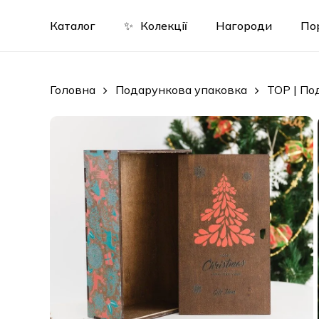
Skip
to
Каталог
✨
Колекції
Нагороди
По
main
content
Головна
Подарункова упаковка
TOP | По