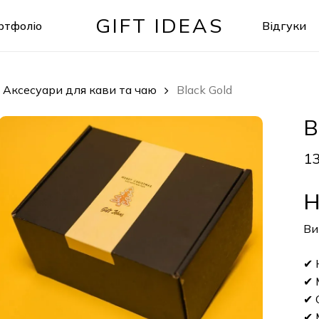
GIFT IDEAS
ртфоліо
Відгуки
Кошик
| Аксесуари для кави та чаю
Black Gold
B
1
Н
Ви
✔ 
✔ 
✔ 
✔ 