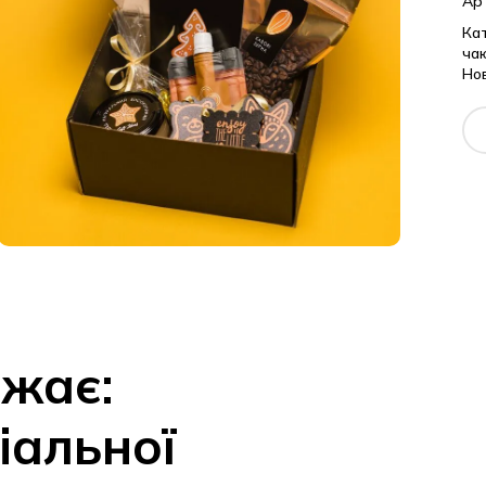
Ар
Кат
ча
Нов
ажає:
іальної