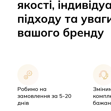
якості, індивіду
підходу та уваг
вашого бренду
Робимо на
Зміни
замовлення за 5-20
компл
днів
бажан