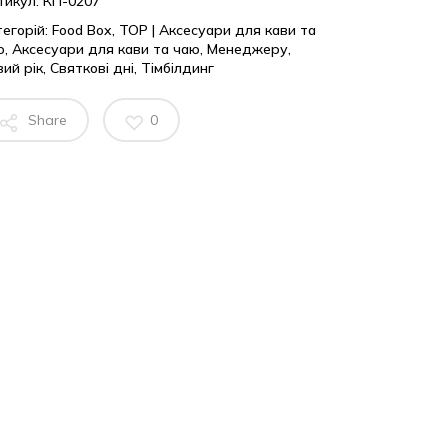
тикул:
КП-0207
егорій:
Food Box
,
TOP | Аксесуари для кави та
ю
,
Аксесуари для кави та чаю
,
Менеджеру
,
ий рік
,
Святкові дні
,
Тімбілдинг
Share
0