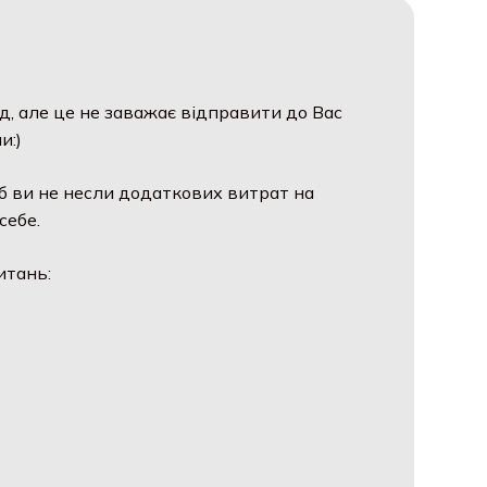
д, але це не заважає відправити до Вас
и:)
б ви не несли додаткових витрат на
себе.
итань: