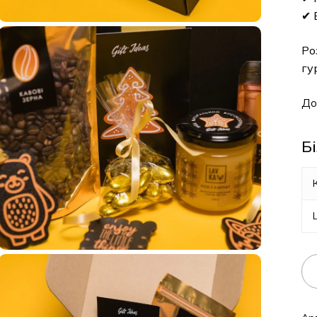
✔ 
Ро
гу
До
Б