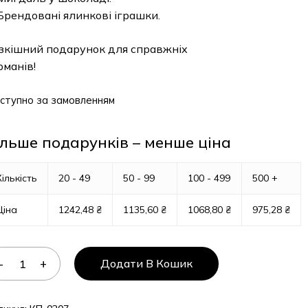
Брендовані ялинкові іграшки.
зкішний подарунок для справжніх
рманів!
ступно за замовленням
ільше подарунків – менше ціна
Кількість
20 - 49
50 - 99
100 - 499
500 +
Ціна
1242,48
₴
1135,60
₴
1068,80
₴
975,28
₴
Додати В Кошик