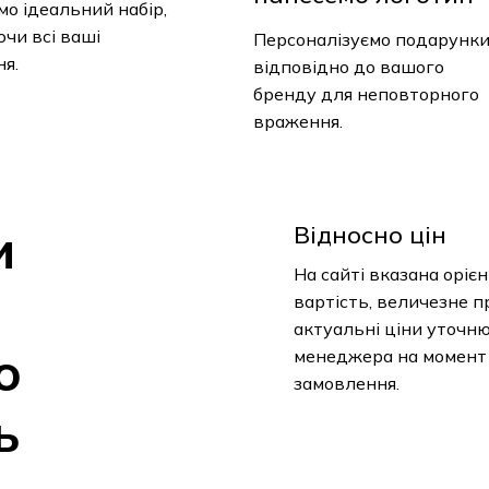
о ідеальний набір,
чи всі ваші
Персоналізуємо подарунк
я.
відповідно до вашого
бренду для неповторного
враження.
и
Відносно цін
На сайті вказана оріє
вартість, величезне п
актуальні ціни уточн
о
менеджера на момент
замовлення.
У
ь