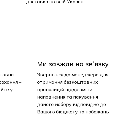
доставка по всій Україні.
и
Ми завжди на звʼязку
нтовна
Зверніться до менеджера для
рохання –
отримання безкоштовних
юйте у
пропозицій щодо зміни
наповнення та пакування
даного набору відповідно до
 кошику немає товарів.
Вашого бюджету та побажань
До Магазину