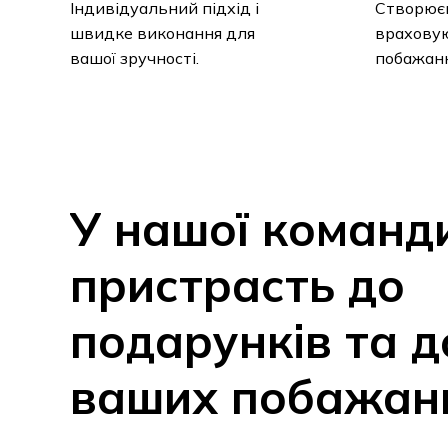
Індивідуальний підхід і
Створюєм
швидке виконання для
враховую
вашої зручності.
побажанн
У
нашої
команд
пристрасть
до
подарунків
та
д
ваших
побажан