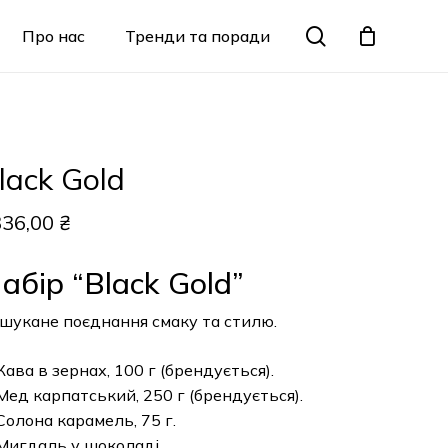
Menu
search
Про нас
Тренди та поради
Закрити
кошик
lack Gold
336,00
₴
абір “Black Gold”
шукане поєднання смаку та стилю.
Кава в зернах, 100 г (брендується).
Мед карпатський, 250 г (брендується).
Солона карамель, 75 г.
Мигдаль у шоколаді.