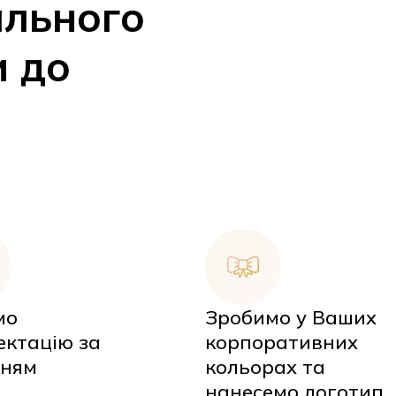
ального
и до
мо
Зробимо у Ваших
ектацію за
корпоративних
ням
кольорах та
нанесемо логотип