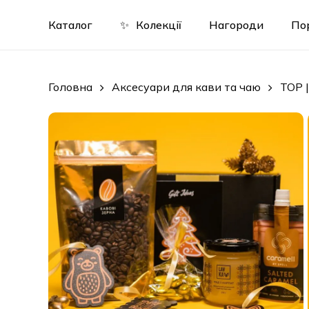
Skip
to
Каталог
✨
Колекції
Нагороди
По
main
content
Головна
Аксесуари для кави та чаю
TOP 