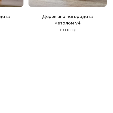
да із
Дерев’яна нагорода із
 кошику немає товарів.
металом v4
1900,00
₴
До Магазину