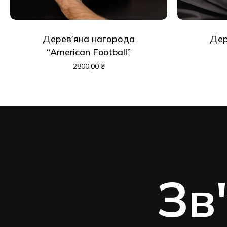
Дерев’яна нагорода
Дер
“American Football”
2800,00
₴
Зв