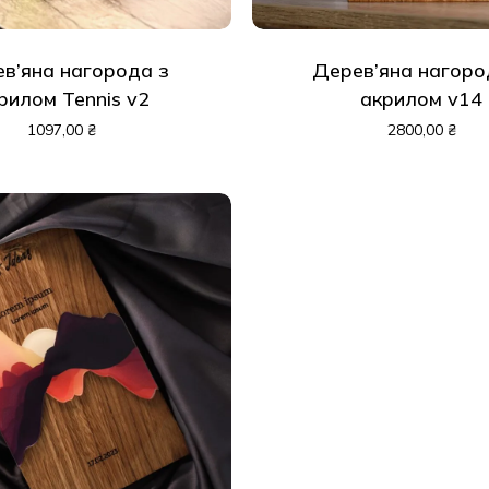
в’яна нагорода з
Дерев’яна нагоро
У
рилом Tennis v2
акрилом v14
1097,00
₴
2800,00
₴