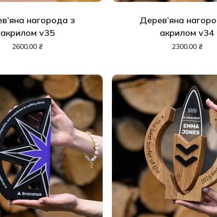
в’яна нагорода з
Дерев’яна нагоро
акрилом v35
акрилом v34
2600,00
₴
2300,00
₴