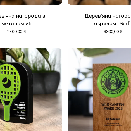
в’яна нагорода з
Дерев’яна нагоро
металом v6
акрилом “Surf
2400,00
₴
3800,00
₴