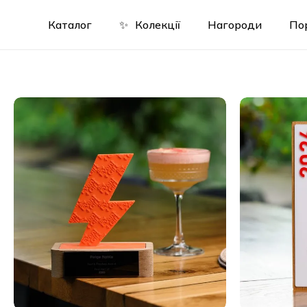
Skip
to
Каталог
✨
Колекції
Нагороди
По
main
content