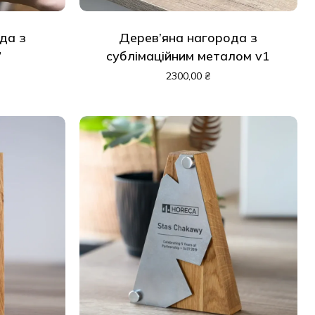
да з
Дерев’яна нагорода з
”
сублімаційним металом v1
2300,00
₴