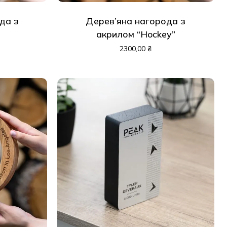
да з
Дерев’яна нагорода з
акрилом “Hockey”
2300,00
₴