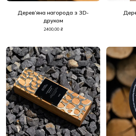
Дерев’яна нагорода з 3D-
Дере
друком
2400,00
₴