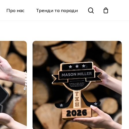
Menu
search
Про нас
Тренди та поради
Закрити
кошик