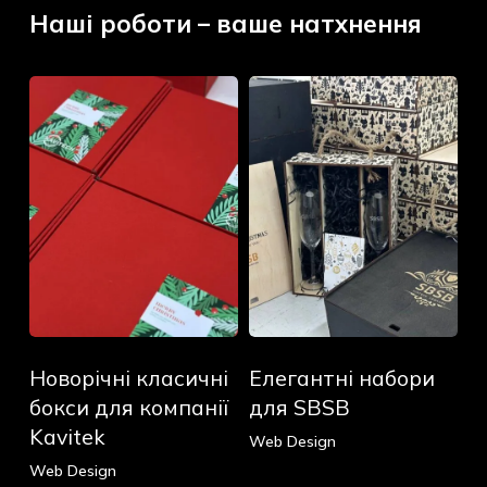
Наші роботи – ваше натхнення
Новорічні
Елегантні
класичні
набори
бокси
для
для
SBSB
компанії
Kavitek
Новорічні
Елегантні
Новорічні класичні
Елегантні набори
класичні
набори
бокси
для
бокси для компанії
для SBSB
для
SBSB
Kavitek
Web Design
компанії
Web Design
Kavitek