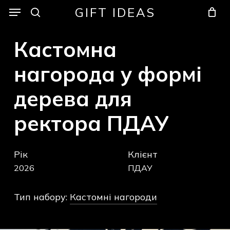
Skip
Menu
Menu
GIFT IDEAS
to
search
Кошик
Закрити
кошик
main
Кастомна
content
нагорода
у
формі
дерева
для
ректора
ПДАУ
Рік
Клієнт
2026
ПДАУ
Тип набору:
Кастомні нагороди