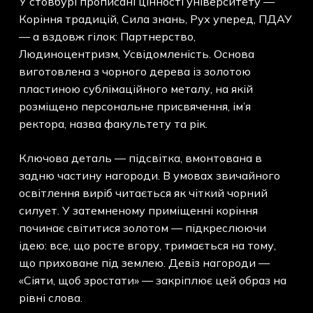
У стовбурі прописані цінності університету —
Коріння традицій, Сила знань, Рух уперед, ПДАУ
— а вздовж гілок: Партнерство,
Людиноцентризм, Усвідомленість. Основа
виготовлена з чорного дерева із золотою
пластиною сублімаційного металу, на якій
розміщено персональне присвячення, ім’я
ректора, назва факультету та рік.
Ключова деталь — підсвітка, вмонтована в
задню частину нагороди. В умовах звичайного
освітлення виріб читається як чіткий чорний
силует. У затемненому приміщенні коріння
починає світитися золотом — підкреслюючи
ідею: все, що росте вгору, тримається на тому,
що приховане під землею. Девіз нагороди —
«Сіяти, щоб зростати» — закріплює цей образ на
рівні слова.