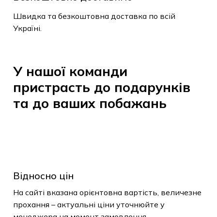
У кошику немає
Швидка та безкоштовна доставка по всій
товарів.
Україні.
До Магазину
У
нашої
команди
пристрасть
до
подарунків
та
до
ваших
побажань
Відносно цін
На сайті вказана орієнтовна вартість, величезне
прохання – актуальні ціни уточнюйте у
менеджера на момент замовлення.