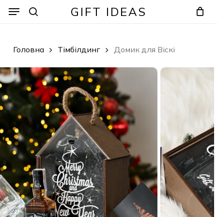
Skip
Menu
Menu
GIFT IDEAS
to
search
Кошик
Закрити
кошик
main
content
Головна
Тімбілдинг
Домик для Віскі